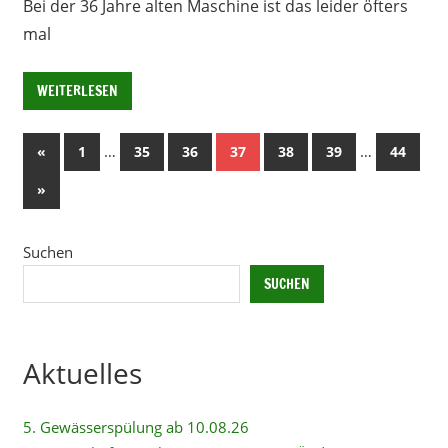
Bei der 36 Jahre alten Maschine ist das leider öfters
mal
WEITERLESEN
Seitennummerierung
Vorherige
…
…
«
1
35
36
37
38
39
44
Beiträge
der
Nächste
»
Beiträge
Beiträge
Suchen
SUCHEN
Aktuelles
5. Gewässerspülung ab 10.08.26