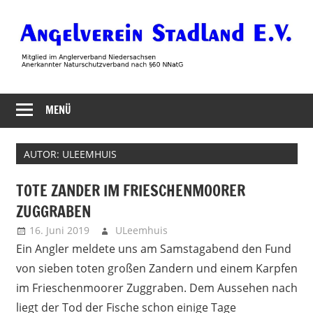
Zum
Inhalt
springen
Angelverein
MENÜ
Stadland
AUTOR:
ULEEMHUIS
TOTE ZANDER IM FRIESCHENMOORER
ZUGGRABEN
16. Juni 2019
ULeemhuis
Neues
Ein Angler meldete uns am Samstagabend den Fund
von sieben toten großen Zandern und einem Karpfen
im Frieschenmoorer Zuggraben. Dem Aussehen nach
liegt der Tod der Fische schon einige Tage