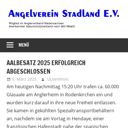
Zum
Inhalt
springen
Angelverein
MENÜ
Stadland
AALBESATZ 2025 ERFOLGREICH
ABGESCHLOSSEN
5. März 2025
ULeemhuis
Uncategorized
Am heutigen Nachmittag 15:20 Uhr trafen ca. 60.000
Glasaale am Anglerheim in Rodenkirchen ein und
wurden kurz darauf in ihre neue Freiheit entlassen.
Sie kamen in gekühlten Spezialtransportbehältern
an, nachdem sie am Vortag in Hendaye, einer
französischen Hafenstadt nahe der spanischen