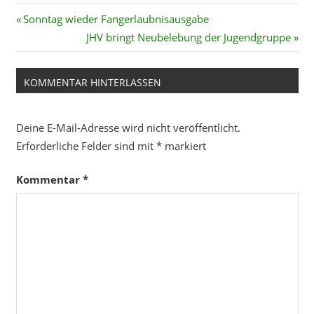
Beitragsnavigation
Vorheriger
Sonntag wieder Fangerlaubnisausgabe
Beitrag:
Nächster
JHV bringt Neubelebung der Jugendgruppe
Beitrag:
KOMMENTAR HINTERLASSEN
Deine E-Mail-Adresse wird nicht veröffentlicht.
Erforderliche Felder sind mit
*
markiert
Kommentar
*