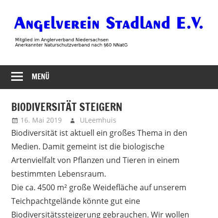
Zum
Inhalt
springen
Angelverein
MENÜ
Stadland
BIODIVERSITÄT STEIGERN
16. Mai 2019
ULeemhuis
Neues
Biodiversität ist aktuell ein großes Thema in den
Medien. Damit gemeint ist die biologische
Artenvielfalt von Pflanzen und Tieren in einem
bestimmten Lebensraum.
Die ca. 4500 m² große Weidefläche auf unserem
Teichpachtgelände könnte gut eine
Biodiversitätssteigerung gebrauchen. Wir wollen