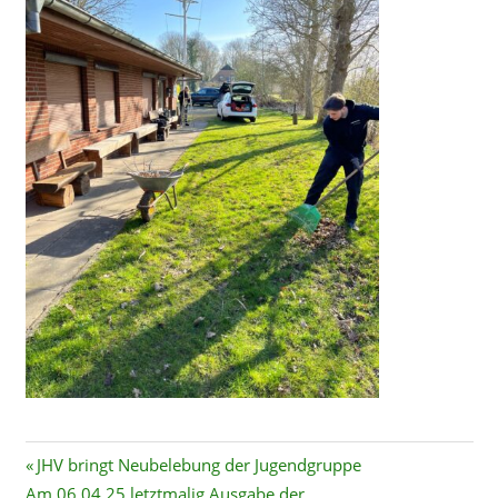
Beitragsnavigation
Vorheriger
JHV bringt Neubelebung der Jugendgruppe
Nächster
Beitrag:
Am 06.04.25 letztmalig Ausgabe der