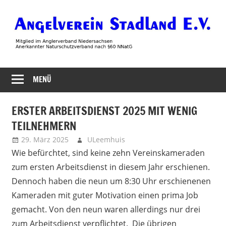
Zum
Inhalt
springen
Angelverein
MENÜ
Stadland
ERSTER ARBEITSDIENST 2025 MIT WENIG
TEILNEHMERN
29. März 2025
ULeemhuis
Uncategorized
Wie befürchtet, sind keine zehn Vereinskameraden
zum ersten Arbeitsdienst in diesem Jahr erschienen.
Dennoch haben die neun um 8:30 Uhr erschienenen
Kameraden mit guter Motivation einen prima Job
gemacht. Von den neun waren allerdings nur drei
zum Arbeitsdienst verpflichtet. Die übrigen