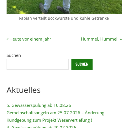
Fabian verteilt Bockwürste und kühle Getränke
Beitragsnavigation
Vorheriger
Nächster
Heute vor einem Jahr
Hummel, Hummel!
Beitrag:
Beitrag:
Suchen
SUCHEN
Aktuelles
5. Gewässerspülung ab 10.08.26
Gemeinschaftsangeln am 25.07.2026 – Änderung
Kundgebung zum Projekt Weservertiefung !
4. Gewässerspülung ab 20.07.2026