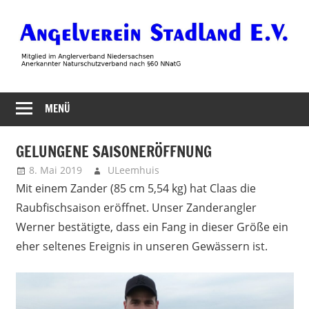
Zum
Inhalt
springen
Angelverein
MENÜ
Stadland
GELUNGENE SAISONERÖFFNUNG
8. Mai 2019
ULeemhuis
Neues
Mit einem Zander (85 cm 5,54 kg) hat Claas die
Raubfischsaison eröffnet. Unser Zanderangler
Werner bestätigte, dass ein Fang in dieser Größe ein
eher seltenes Ereignis in unseren Gewässern ist.