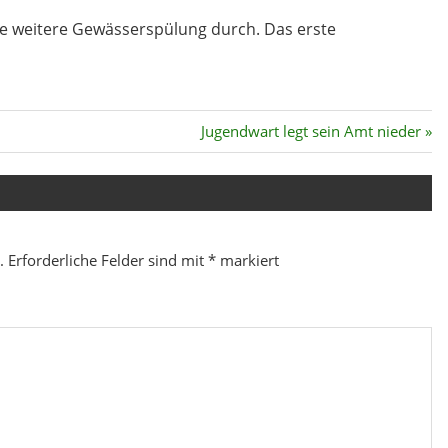
gorized
ine weitere Gewässerspülung durch. Das erste
Nächster
Jugendwart legt sein Amt nieder
Beitrag:
.
Erforderliche Felder sind mit
*
markiert