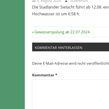
9. August 2024
ULeemhuis
Uncate
Die Stadlander Sielacht führt ab 12.08. e
Hochwasser ist um 6:58 h.
Beitragsnavigation
Vorheriger
Gewässerspülung ab 22.07.2024
Beitrag:
KOMMENTAR HINTERLASSEN
Deine E-Mail-Adresse wird nicht veröffentlicht
Kommentar
*