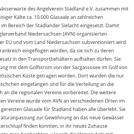
in
,
Neues
,
Verein
sserwarte des Angelverein Stadland e.V. zusammen mit
siger Kälte ca. 10.000 Glasaale an zahlreichen
 im Bereich der Stadlander Sielacht eingesetzt. Damit
nglerverband Niedersachsen (AVN) organisierten
r EU und vom Land Niedersachsen subventioniert wird.
rankreich eingeflogen worden, da sie sich zu deren
satz in den Transportbehältern aufhalten dürfen. Sie
rung mit dem Golfstrom von der Sargassosee im Golf von
nzösischen Küste getragen worden. Dort wurden die nur
ischchen eingefangen und für die Verteilung an die
 an die regionalen Vereine vorbereitet. Die weitere
nen Vereine wurde vom AVN an verschiedenen Orten im
ereisten Glasaale für Stadland haben alle überlebt. Sie
eraturanpassung zur Gewöhnung an das neue Gewässer
terschlupf finden konnten, in ihr neues Zuhause