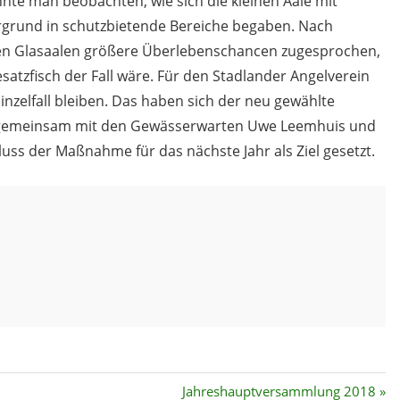
nnte man beobachten, wie sich die kleinen Aale mit
rgrund in schutzbietende Bereiche begaben. Nach
en Glasaalen größere Überlebenschancen zugesprochen,
esatzfisch der Fall wäre. Für den Stadlander Angelverein
Einzelfall bleiben. Das haben sich der neu gewählte
h, gemeinsam mit den Gewässerwarten Uwe Leemhuis und
uss der Maßnahme für das nächste Jahr als Ziel gesetzt.
Nächster
Jahreshauptversammlung 2018