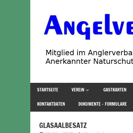
Zum
Inhalt
springen
Angelverein
STARTSEITE
VEREIN
GASTKARTEN
Stadland
KONTAKTDATEN
DOKUMENTE – FORMULARE
GLASAALBESATZ