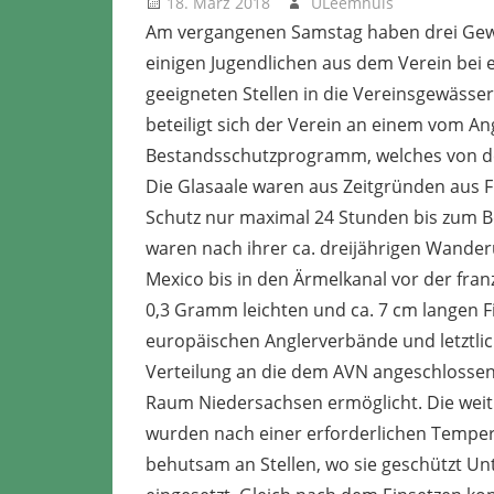
18. März 2018
ULeemhuis
Allgeme
Am vergangenen Samstag haben drei Gewä
einigen Jugendlichen aus dem Verein bei ei
geeigneten Stellen in die Vereinsgewässer
beteiligt sich der Verein an einem vom A
Bestandsschutzprogramm, welches von de
Die Glasaale waren aus Zeitgründen aus F
Schutz nur maximal 24 Stunden bis zum Be
waren nach ihrer ca. dreijährigen Wande
Mexico bis in den Ärmelkanal vor der fra
0,3 Gramm leichten und ca. 7 cm langen F
europäischen Anglerverbände und letztlich
Verteilung an die dem AVN angeschlosse
Raum Niedersachsen ermöglicht. Die weit g
wurden nach einer erforderlichen Temp
behutsam an Stellen, wo sie geschützt Un