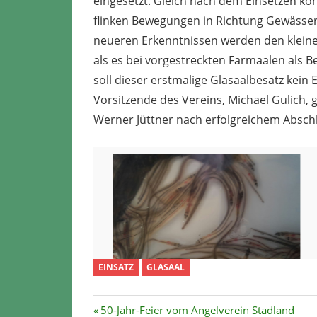
eingesetzt. Gleich nach dem Einsetzen ko
flinken Bewegungen in Richtung Gewässe
neueren Erkenntnissen werden den klein
als es bei vorgestreckten Farmaalen als B
soll dieser erstmalige Glasaalbesatz kein 
Vorsitzende des Vereins, Michael Gulic
Werner Jüttner nach erfolgreichem Abschl
EINSATZ
GLASAAL
Beitragsnavigation
Vorheriger
50-Jahr-Feier vom Angelverein Stadland