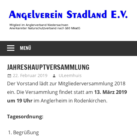
Zum
Inhalt
springen
Angelverein
MENÜ
Stadland
JAHRESHAUPTVERSAMMLUNG
22. Februar 2019
ULeemhuis
Neues
Der Vorstand lädt zur Mitgliederversammlung 2018
ein. Die Versammlung findet statt am
13. März 2019
um 19 Uhr
im Anglerheim in Rodenkirchen.
Tagesordnung:
Begrüßung