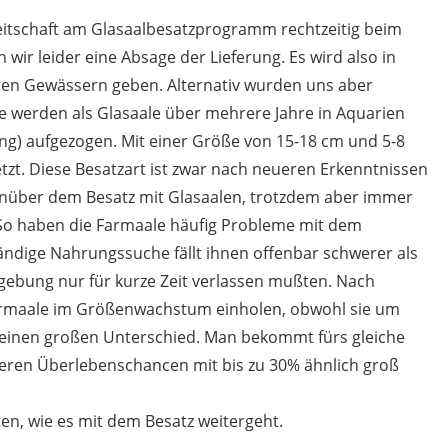
itschaft am Glasaalbesatzprogramm rechtzeitig beim
ir leider eine Absage der Lieferung. Es wird also in
eren Gewässern geben. Alternativ wurden uns aber
 werden als Glasaale über mehrere Jahre in Aquarien
ng) aufgezogen. Mit einer Größe von 15-18 cm und 5-8
t. Diese Besatzart ist zwar nach neueren Erkenntnissen
genüber dem Besatz mit Glasaalen, trotzdem aber immer
 So haben die Farmaale häufig Probleme mit dem
ndige Nahrungssuche fällt ihnen offenbar schwerer als
gebung nur für kurze Zeit verlassen mußten. Nach
Farmaale im Größenwachstum einholen, obwohl sie um
es einen großen Unterschied. Man bekommt fürs gleiche
 deren Überlebenschancen mit bis zu 30% ähnlich groß
en, wie es mit dem Besatz weitergeht.