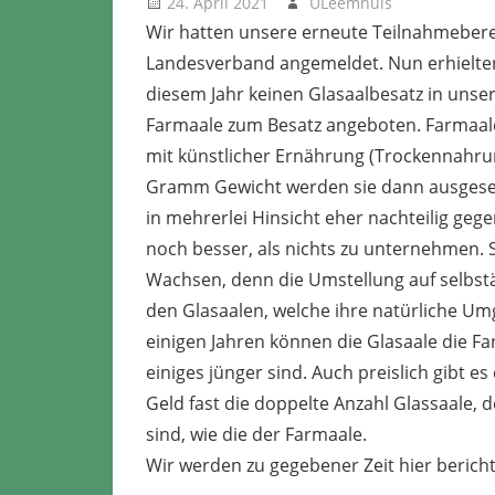
24. April 2021
ULeemhuis
Neues
Wir hatten unsere erneute Teilnahmebere
Landesverband angemeldet. Nun erhielten w
diesem Jahr keinen Glasaalbesatz in uns
Farmaale zum Besatz angeboten. Farmaale
mit künstlicher Ernährung (Trockennahru
Gramm Gewicht werden sie dann ausgesetz
in mehrerlei Hinsicht eher nachteilig ge
noch besser, als nichts zu unternehmen.
Wachsen, denn die Umstellung auf selbstä
den Glasaalen, welche ihre natürliche Um
einigen Jahren können die Glasaale die 
einiges jünger sind. Auch preislich gibt 
Geld fast die doppelte Anzahl Glassaale,
sind, wie die der Farmaale.
Wir werden zu gegebener Zeit hier bericht