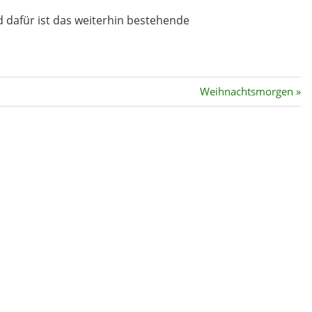
ues
d dafür ist das weiterhin bestehende
Nächster
Weihnachtsmorgen
Beitrag: