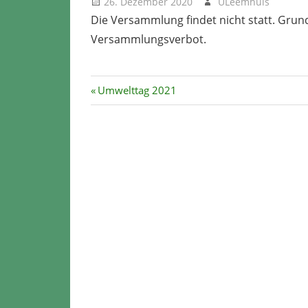
26. Dezember 2020
ULeemhuis
Ne
Die Versammlung findet nicht statt. Grun
Versammlungsverbot.
Beitragsnavigation
Vorheriger
Umwelttag 2021
Beitrag: