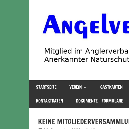
Zum
Inhalt
springen
Angelverein
STARTSEITE
VEREIN
GASTKARTEN
Stadland
KONTAKTDATEN
DOKUMENTE – FORMULARE
KEINE MITGLIEDERVERSAMMLUN