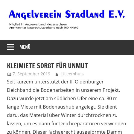
Zum
Inhalt
springen
Angelverein
MENÜ
Stadland
KLEIMIETE SORGT FÜR UNMUT
7. September 2019
ULeemhuis
Neues
Seit kurzem unterstützt der II. Oldenburger
Deichband die Bodenarbeiten in unserem Projekt.
Dazu wurde jetzt am südlichen Ufer eine ca. 80 m
lange Miete mit Bodenaushub angelegt. Sie dient
dazu, das Material über Winter durchtrocknen zu
lassen, um es dann für Deichreparaturen verwenden
zu können. Dieser fachgerecht ausgeformte Damm