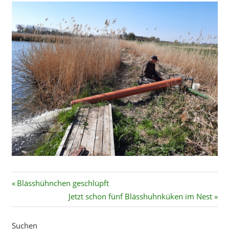
Beitragsnavigation
Vorheriger
Blässhühnchen geschlüpft
Beitrag:
Nächster
Jetzt schon fünf Blässhuhnküken im Nest
Beitrag:
Suchen