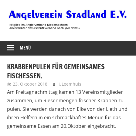
Zum
Inhalt
springen
Angelverein
MENÜ
Stadland
KRABBENPULEN FÜR GEMEINSAMES
FISCHESSEN.
23. Oktober 2018
ULeemhuis
Allgemein
,
Neues
Am Freitagnachmittag kamen 13 Vereinsmitglieder
zusammen, um Riesenmengen frischer Krabben zu
pulen. Sie werden danach von Elke von der Lieth und
ihren Helfern in ein schmackhaftes Menue für das
gemeinsame Essen am 20.Oktober eingebracht.