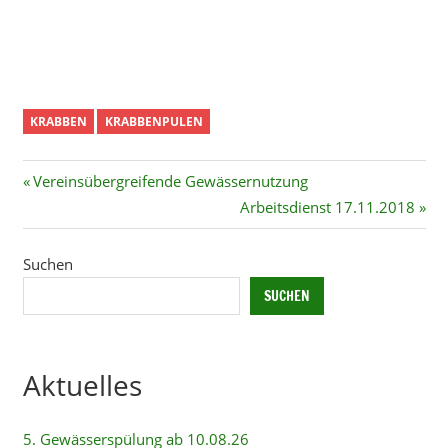
KRABBEN
KRABBENPULEN
Beitragsnavigation
Vorheriger
Vereinsübergreifende Gewässernutzung
Beitrag:
Nächster
Arbeitsdienst 17.11.2018
Beitrag:
Suchen
SUCHEN
Aktuelles
5. Gewässerspülung ab 10.08.26