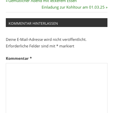
Beitragsnavigation
Vorheriger
Gemütlicher Abend mit leckerem Essen
Beitrag:
Nächster
Einladung zur Kohltour am 01.03.25
Beitrag:
KOMMENTAR HINTERLASSEN
Deine E-Mail-Adresse wird nicht veröffentlicht.
Erforderliche Felder sind mit
*
markiert
Kommentar
*