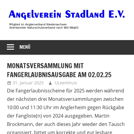
Zum
Inhalt
springen
Angelverein
MENÜ
Stadland
MONATSVERSAMMLUNG MIT
FANGERLAUBNISAUSGABE AM 02.02.25
31. Januar 2025
ULeemhuis
Uncategorized
Die Fangerlaubnisscheine für 2025 werden während
der nächsten drei Monatsversammlungen zwischen
10:00 und 11:30 Uhr im Anglerheim gegen Rückgabe
der Fangliste(n) von 2024 ausgegeben. Martin
Brockmann, der auch dieses Jahr wieder den Tausch
organisiert, bittet um korrekte und gut lesbare