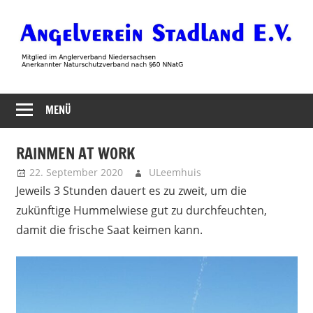
Zum
Inhalt
springen
Angelverein
MENÜ
Stadland
RAINMEN AT WORK
22. September 2020
ULeemhuis
Neues
Jeweils 3 Stunden dauert es zu zweit, um die
zukünftige Hummelwiese gut zu durchfeuchten,
damit die frische Saat keimen kann.