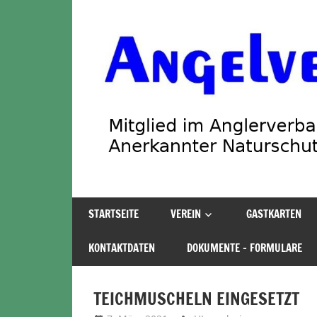
Zum
Inhalt
springen
Angelverein
STARTSEITE
VEREIN
GASTKARTEN
Stadland
KONTAKTDATEN
DOKUMENTE – FORMULARE
TEICHMUSCHELN EINGESETZT