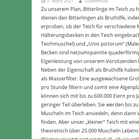
7. März 2021
ULeemhuis
Neues
Zu unserem Plan, Bitterlinge im Teich zu
dienen den Bitterlingen als Bruthilfe, in
erproben, ob der Teich für verschiedene M
Hälterungsbecken in den Teich eingebrach
Teichmuschel) und „Unio pictorum“ (Malerm
Becken sind netzumspannte quaderförmige 
Eigenleistung von unserem Vorsitzenden h
Neben der Eigenschaft als Bruthilfe haben
als Wasserfilter. Eine ausgewachsene Groß
pro Stunde filtern und somit eine Algenp
können sich mit bis zu 600.000 Eiern pro 
geringer Teil überleben. Sie werden bis zu 
Muscheln im Teich ansiedeln, denn dann
finden. Aber unser „kleiner“ Teich mit ei
theoretisch über 25.000 Muscheln Leben