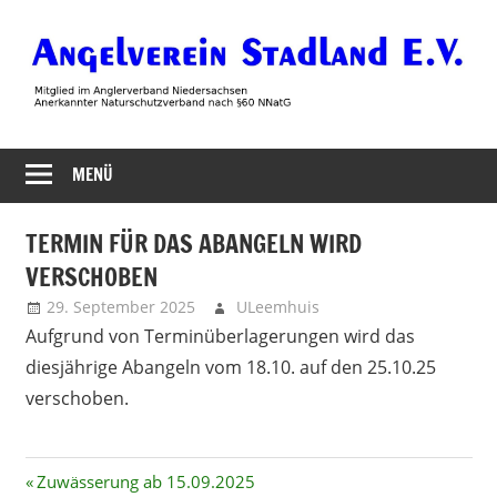
Zum
Inhalt
springen
Angelverein
MENÜ
Stadland
TERMIN FÜR DAS ABANGELN WIRD
VERSCHOBEN
29. September 2025
ULeemhuis
Uncategorized
Aufgrund von Terminüberlagerungen wird das
diesjährige Abangeln vom 18.10. auf den 25.10.25
verschoben.
Beitragsnavigation
Vorheriger
Zuwässerung ab 15.09.2025