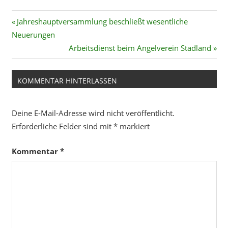
Beitragsnavigation
Vorheriger
Jahreshauptversammlung beschließt wesentliche
Beitrag:
Neuerungen
Nächster
Arbeitsdienst beim Angelverein Stadland
Beitrag:
KOMMENTAR HINTERLASSEN
Deine E-Mail-Adresse wird nicht veröffentlicht.
Erforderliche Felder sind mit
*
markiert
Kommentar
*