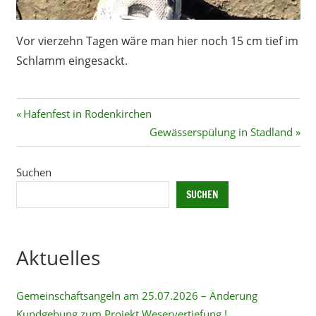
Vor vierzehn Tagen wäre man hier noch 15 cm tief im
Schlamm eingesackt.
Beitragsnavigation
Vorheriger
Hafenfest in Rodenkirchen
Beitrag:
Nächster
Gewässerspülung in Stadland
Beitrag:
Suchen
SUCHEN
Aktuelles
Gemeinschaftsangeln am 25.07.2026 – Änderung
Kundgebung zum Projekt Weservertiefung !