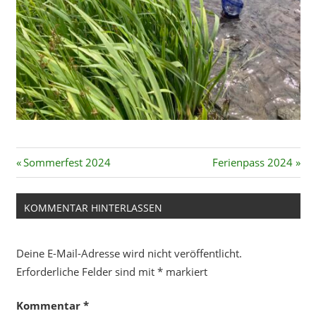
Beitragsnavigation
Vorheriger
Nächster
Sommerfest 2024
Ferienpass 2024
Beitrag:
Beitrag:
KOMMENTAR HINTERLASSEN
Deine E-Mail-Adresse wird nicht veröffentlicht.
Erforderliche Felder sind mit
*
markiert
Kommentar
*