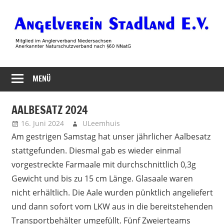
Zum
Inhalt
springen
Angelverein
MENÜ
Stadland
AALBESATZ 2024
16. Juni 2024
ULeemhuis
Uncategorized
Am gestrigen Samstag hat unser jährlicher Aalbesatz
stattgefunden. Diesmal gab es wieder einmal
vorgestreckte Farmaale mit durchschnittlich 0,3g
Gewicht und bis zu 15 cm Länge. Glasaale waren
nicht erhältlich. Die Aale wurden pünktlich angeliefert
und dann sofort vom LKW aus in die bereitstehenden
Transportbehälter umgefüllt. Fünf Zweierteams