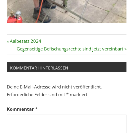
Beitragsnavigation
Vorheriger
Aalbesatz 2024
Beitrag:
Nächster
Gegenseitige Befischungsrechte sind jetzt vereinbart
Beitrag:
KOMMENTAR HINTERLASSEN
Deine E-Mail-Adresse wird nicht veröffentlicht.
Erforderliche Felder sind mit
*
markiert
Kommentar
*