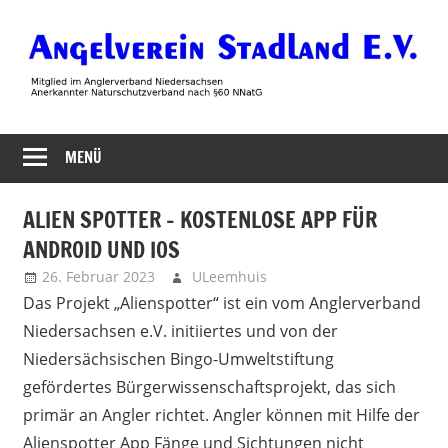
Zum
Inhalt
springen
Angelverein
MENÜ
Stadland
ALIEN SPOTTER – KOSTENLOSE APP FÜR
ANDROID UND IOS
26. Februar 2023
ULeemhuis
Neues
Das Projekt „Alienspotter“ ist ein vom Anglerverband
Niedersachsen e.V. initiiertes und von der
Niedersächsischen Bingo-Umweltstiftung
gefördertes Bürgerwissenschaftsprojekt, das sich
primär an Angler richtet. Angler können mit Hilfe der
Alienspotter App Fänge und Sichtungen nicht