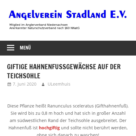
Zum
Inhalt
springen
Angelverein
MENÜ
Stadland
GIFTIGE HAHNENFUSSGEWÄCHSE AUF DER T
EICHSOHLE
7. Juni 2020
ULeemhuis
Neues
Diese Pflanze heißt Ranunculus sceleratus (Gifthahnenfuß).
Sie wird bis zu 0,8 m hoch und hat sich in großer Anzahl
am südwestlichen Rand der Teichsohle ausgebreitet. Der
Hahnenfuß ist
hochgiftig
und sollte nicht berührt werden,
ohne sich danach zu waschen!