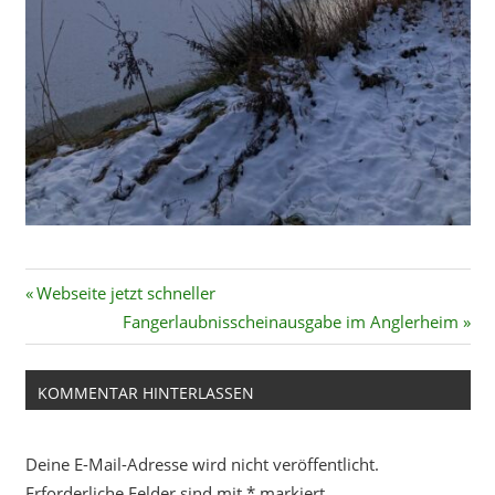
Beitragsnavigation
Vorheriger
Webseite jetzt schneller
Beitrag:
Nächster
Fangerlaubnisscheinausgabe im Anglerheim
Beitrag:
KOMMENTAR HINTERLASSEN
Deine E-Mail-Adresse wird nicht veröffentlicht.
Erforderliche Felder sind mit
*
markiert