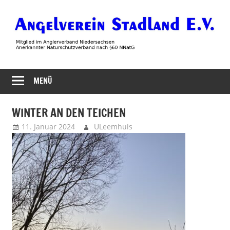
Zum
Inhalt
springen
Angelverein
MENÜ
Stadland
WINTER AN DEN TEICHEN
11. Januar 2024
ULeemhuis
Uncategorized